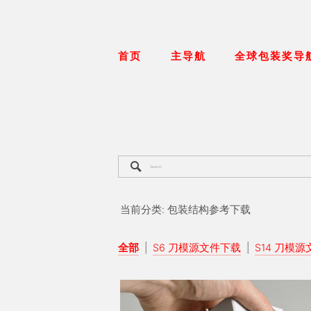
首页
主导航
全球包装奖导
当前分类:
包装结构参考下载
全部
|
S6 刀模源文件下载
|
S14 刀模