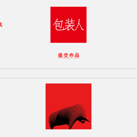
航
提 交 作 品