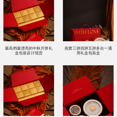
最高档最漂亮的中秋月饼礼
燕窝三拼四拼五拼多合一通
盒包装设计现货
用礼盒包装盒