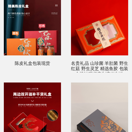
陈皮礼盒包装现货
名贵礼品 山珍菌 羊肚菌 野生
红菇 野生灵芝 精选鱼胶 包装
盒设计现货定制定做制作