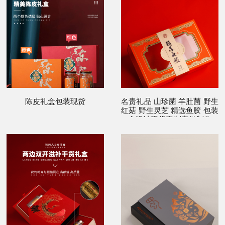
陈皮礼盒包装现货
名贵礼品 山珍菌 羊肚菌 野生
红菇 野生灵芝 精选鱼胶 包装
盒设计现货定制定做制作