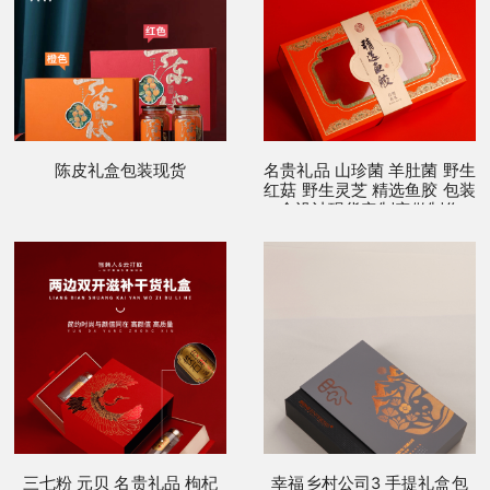
陈皮礼盒包装现货
名贵礼品 山珍菌 羊肚菌 野生
红菇 野生灵芝 精选鱼胶 包装
盒设计现货定制定做制作
三七粉 元贝 名贵礼品 枸杞
幸福乡村公司3 手提礼盒包