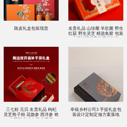
陈皮礼盒包装现货
名贵礼品 山珍菌 羊肚菌 野生
红菇 野生灵芝 精选鱼胶 包装
盒设计现货定制定做制作
三七粉 元贝 名贵礼品 枸杞
幸福乡村公司3 手提礼盒包
灵芝孢子粉 花旗参 西洋参 铁
装设计定制定做方案落地
皮石斛 礼盒包装盒干货