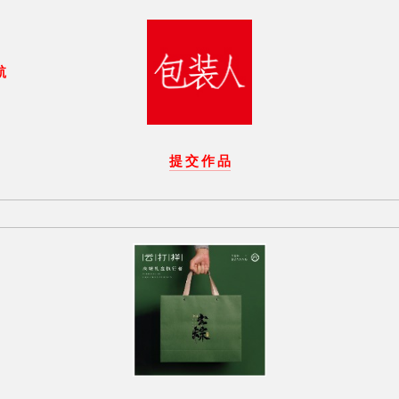
航
提 交 作 品